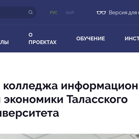
Версия для
РУС
КЫР
О
ОБУЧЕНИЕ
ИНС
ЕЛЫ
ПРОЕКТАХ
в колледжа информацио
и экономики Таласского
иверситета