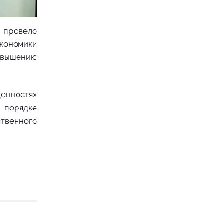
а провело
экономики
овышению
ценностях
 порядке
ственного