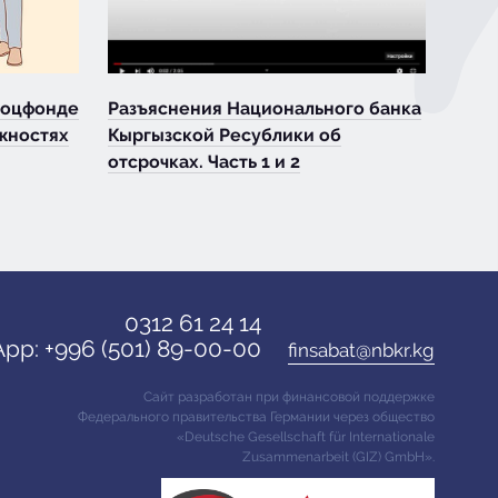
Соцфонде
Разъяснения Национального банка
жностях
Кыргызской Ресублики об
отсрочках. Часть 1 и 2
0312 61 24 14
pp: +996 (501) 89-00-00
finsabat@nbkr.kg
Сайт разработан при финансовой поддержке
Федерального правительства Германии через общество
«Deutsche Gesellschaft für Internationale
Zusammenarbeit (GIZ) GmbH».