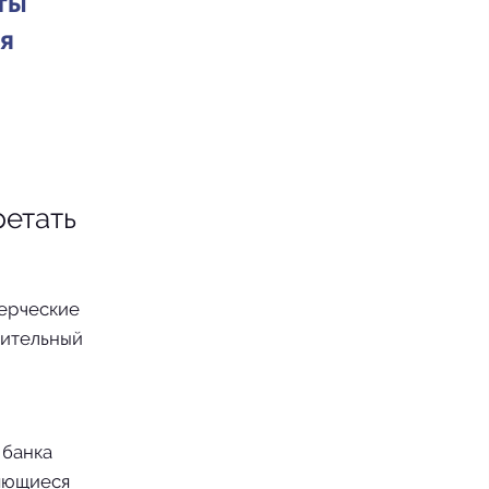
ты
я
ретать
мерческие
пительный
 банка
ляющиеся