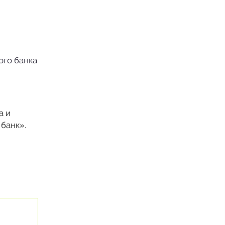
ого банка
а и
 банк».