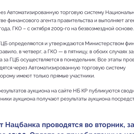
рез Автоматизированную торговую систему Националь
стве финансового агента правительства и выполняет аг
ода, ГКО – с октября 2009-го на безвозмездной основе.
 ГЦБ определяются и утверждаются Министерством фин
вило, в четверг, а ГКО — в пятницу, в обоих случаях за
а за ГЦБ осуществляется в понедельник. Все этапы пр
дятся через Автоматизированную торговую систему
торому имеют только прямые участники.
зультатов аукциона на сайте НБ КР публикуются свод
стники аукциона получают результаты аукциона посредс
 Нацбанка проводятся во вторник, з