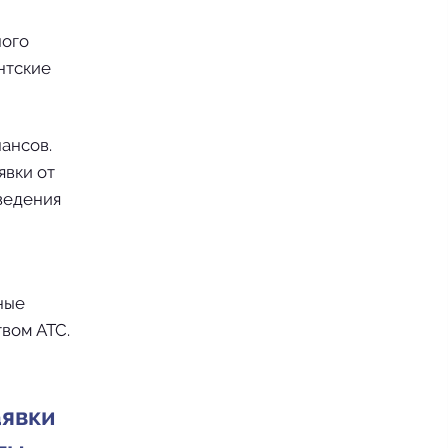
ного
ентские
ансов.
явки от
оведения
ные
твом АТС.
аявки