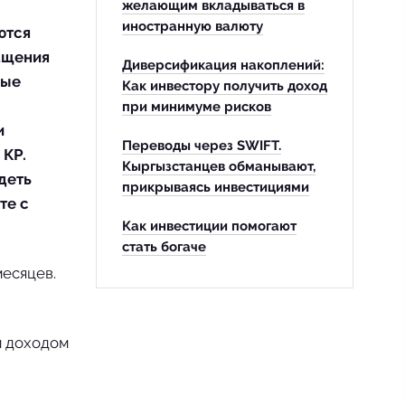
желающим вкладываться в
иностранную валюту
ются
ащения
Диверсификация накоплений:
ные
Как инвестору получить доход
при минимуме рисков
и
Переводы через SWIFT.
 КР.
Кыргызстанцев обманывают,
деть
прикрываясь инвестициями
те с
Как инвестиции помогают
стать богаче
месяцев.
м доходом