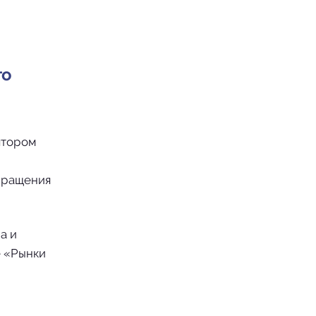
го
ятором
обращения
а и
е «Рынки