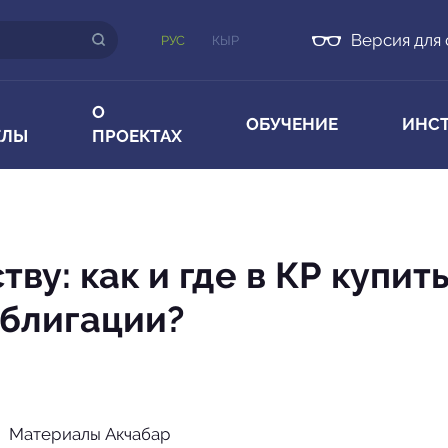
Версия для
РУС
КЫР
О
ОБУЧЕНИЕ
ИНС
ЕЛЫ
ПРОЕКТАХ
ву: как и где в КР купит
блигации?
Материалы Акчабар