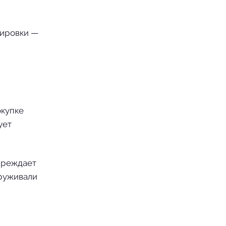
тировки —
окупке
ует
преждает
аруживали