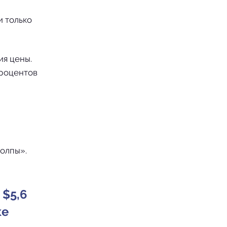
и только
ия цены.
процентов
олпы».
 $5,6
ке