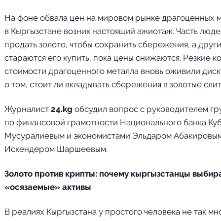
На фоне обвала цен на мировом рынке драгоценных 
в Кыргызстане возник настоящий ажиотаж. Часть люд
продать золото, чтобы сохранить сбережения, а друг
стараются его купить, пока цены снижаются. Резкие к
стоимости драгоценного металла вновь оживили дис
о том, стоит ли вкладывать сбережения в золотые слит
Журналист
24.kg
обсудил вопрос с руководителем гр
по финансовой грамотности Национального банка Ку
Мусуралиевым и экономистами Эльдаром Абакировым
Искендером Шаршеевым.
Золото против крипты: почему кыргызстанцы выбир
«осязаемые» активы
В реалиях Кыргызстана у простого человека не так мн