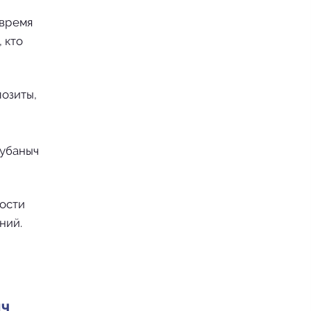
 время
 кто
позиты,
Кубаныч
ности
ний.
ыч