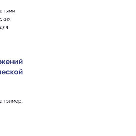
овными
ских
для
жений
еской
например,