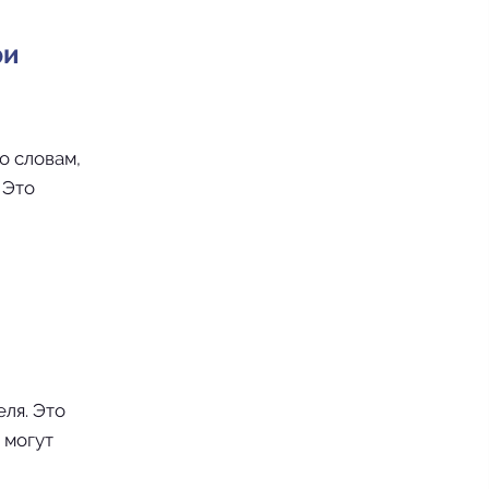
ри
о словам,
 Это
ля. Это
 могут