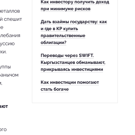
Как инвестору получить доход
при минимуме рисков
металлов
ей спешит
Дать взаймы государству: как
ие
и где в КР купить
олебания
правительственные
облигации?
куссию
ки.
Переводы через SWIFT.
Кыргызстанцев обманывают,
уппы
прикрываясь инвестициями
банычом
Как инвестиции помогают
,
стать богаче
ают
ого