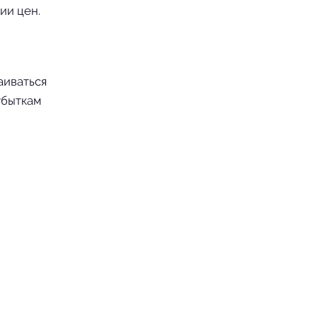
ии цен.
аиваться
убыткам